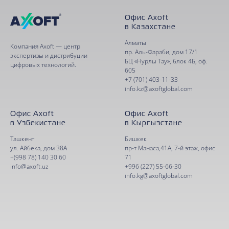
У вас возникли вопросы, нужна
Офис Axoft
демонстрация или помощь в расчете
в Казахстане
стоимости? Напишите нам, и мы ответим
в течение 1 рабочего дня
Алматы
Компания Axoft — центр
пр. Аль-Фараби, дом 17/1
экспертизы и дистрибуции
БЦ «Нурлы Тау», блок 4Б, оф.
цифровых технологий.
605
+7 (701) 403-11-33
info.kz@axoftglobal.com
Офис Axoft
Офис Axoft
в Узбекистане
в Кыргызстане
Ташкент
Бишкек
ул. Айбека, дом 38А
пр-т Манаса,41А, 7-й этаж, офис
+(998 78) 140 30 60
71
info@axoft.uz
+996 (227) 55-66-30
info.kg@axoftglobal.com